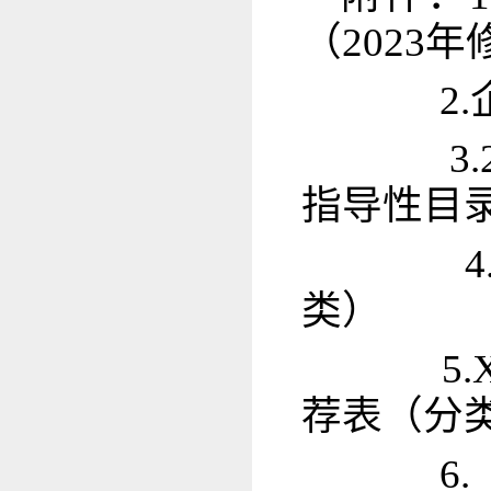
（2023
2.企
3.2
指导性目
4.吉
类）
5.X
荐表（分
6.《