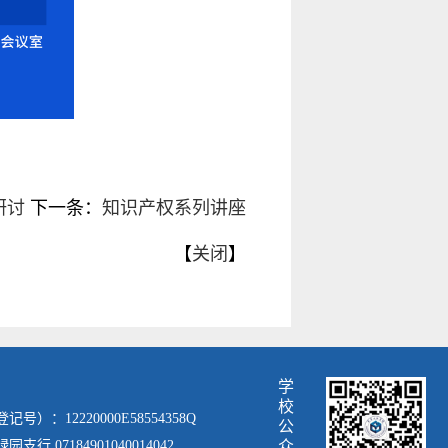
研讨
下一条：
知识产权系列讲座
【
关闭
】
学
校
：12220000E58554358Q
公
 07184901040014042
众